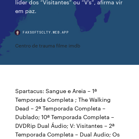
líder dos “Visitantes” ou “V’s”, afirma vir
em paz.
FAXSOFTSCLTY.WEB.APP
Centro de trauma filme imdb
Spartacus: Sangue e Areia – 1ª
Temporada Completa ; The Walking
Dead – 2ª Temporada Completa –
Dublado; 10ª Temporada Completa –
DVDRip Dual Áudio; V: Visitantes – 2ª
Temporada Completa – Dual Audio; Os